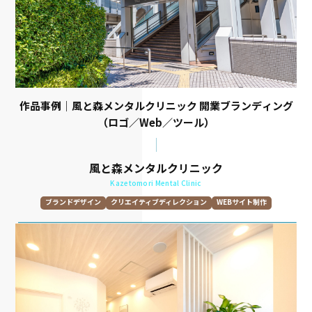
作品事例｜風と森メンタルクリニック 開業ブランディング
（ロゴ／Web／ツール）
風と森メンタルクリニック
Kazetomori Mental Clinic
ブランドデザイン
クリエイティブディレクション
WEBサイト制作
グラフィックデザイン
撮影
レスポンシブウェブデザイン
VI/BI制作
ロゴデザイン
プロモーションツール制作
トーン&マナー開発
情報設計
取材
原稿執筆
WEBデザイン
UXデザイン
UIデザイン
WEBコーディング・開発
CMS･wordpress
パンフレット制作
名刺･カード制作
スチール撮影