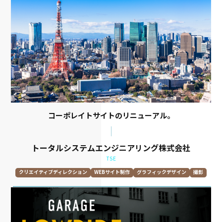
WEBコーディング・開発
CMS･wordpress
映像制作
パンフレット制作
ポスター･パネル制作
名刺･カード制作
カタログ制作
看板･サイン制作
ノベルティ制作
書籍･雑誌編集デザイン
スチール撮影
ムービー撮影
ドローン撮影
コーポレイトサイトのリニューアル。
トータルシステムエンジニアリング株式会社
TSE
クリエイティブディレクション
WEBサイト制作
グラフィックデザイン
撮影
レスポンシブウェブデザイン
プロモーションツール制作
トーン&マナー開発
情報設計
取材
原稿執筆
WEBデザイン
UXデザイン
UIデザイン
WEBコーディング・開発
CMS･wordpress
パンフレット制作
スチール撮影