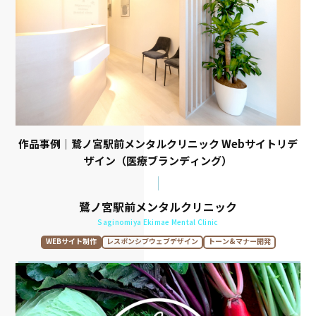
作品事例｜鷺ノ宮駅前メンタルクリニック Webサイトリデ
ザイン（医療ブランディング）
鷺ノ宮駅前メンタルクリニック
Saginomiya Ekimae Mental Clinic
WEBサイト制作
レスポンシブウェブデザイン
トーン&マナー開発
スローガン開発
情報設計
取材
原稿執筆
WEBデザイン
UXデザイン
WEBコーディング・開発
CMS･wordpress
映像制作