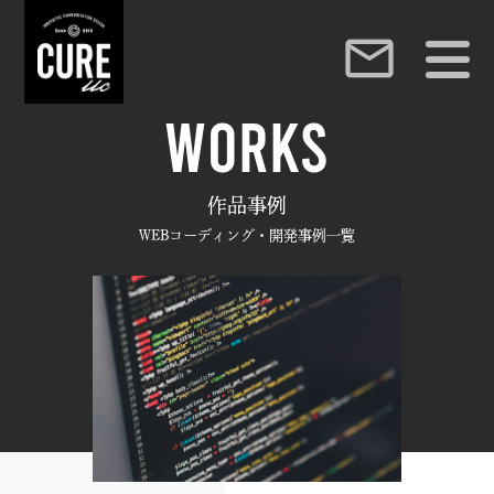
【東京】デザイン制作・ブランドデザイン・ホーム
mail_outline
W
O
R
K
S
作品事例
WEBコーディング・開発事例一覧