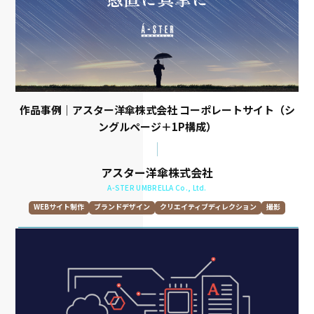
作品事例｜アスター洋傘株式会社 コーポレートサイト（シ
ングルページ＋1P構成）
アスター洋傘株式会社
A-STER UMBRELLA Co., Ltd.
WEBサイト制作
ブランドデザイン
クリエイティブディレクション
撮影
レスポンシブウェブデザイン
トーン&マナー開発
スローガン開発
情報設計
取材
原稿執筆
WEBデザイン
UXデザイン
UIデザイン
WEBコーディング・開発
スチール撮影