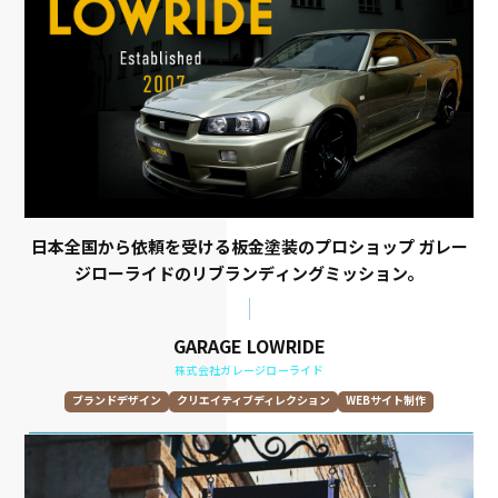
日本全国から依頼を受ける板金塗装のプロショップ ガレー
ジローライドのリブランディングミッション。
GARAGE LOWRIDE
株式会社ガレージローライド
ブランドデザイン
クリエイティブディレクション
WEBサイト制作
グラフィックデザイン
撮影
VI/BI制作
ロゴデザイン
プロモーションツール制作
SNSブランディング
トーン&マナー開発
情報設計
取材
原稿執筆
WEBデザイン
UXデザイン
UIデザイン
LPデザイン
WEBコーディング・開発
CMS･wordpress
バナー制作･構築
システム開発