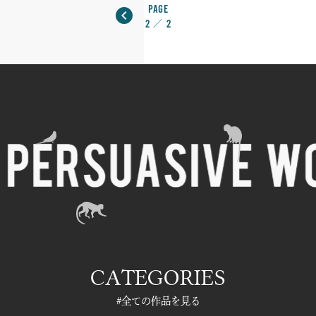
page
chevron_left
2
2
／
CATEGORIES
#全ての作品を見る