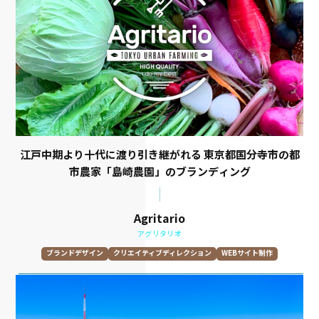
江戸中期より十代に渡り引き継がれる 東京都国分寺市の都
市農家「島崎農園」のブランディング
Agritario
アグリタリオ
ブランドデザイン
クリエイティブディレクション
WEBサイト制作
グラフィックデザイン
撮影
レスポンシブウェブデザイン
ネーミング開発
VI/BI制作
ロゴデザイン
ブランドストーリー開発
プロモーションツール制作
SNSブランディング
トーン&マナー開発
スローガン開発
情報設計
取材
原稿執筆
WEBデザイン
UXデザイン
UIデザイン
LPデザイン