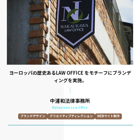
映像制作
パンフレット制作
ポスター･パネル制作
名刺･カード制作
看板･サイン制作
ノベルティ制作
スチール撮影
ムービー撮影
ドローン撮影
ヨーロッパの歴史あるLAW OFFICE をモチーフにブランデ
ィングを実施。
中浦和法律事務所
Nakaurawa Low Office
ブランドデザイン
クリエイティブディレクション
WEBサイト制作
グラフィックデザイン
撮影
ロゴデザイン
プロモーションツール制作
トーン&マナー開発
取材
原稿執筆
WEBデザイン
UXデザイン
UIデザイン
WEBコーディング・開発
CMS･wordpress
パンフレット制作
名刺･カード制作
看板･サイン制作
スチール撮影