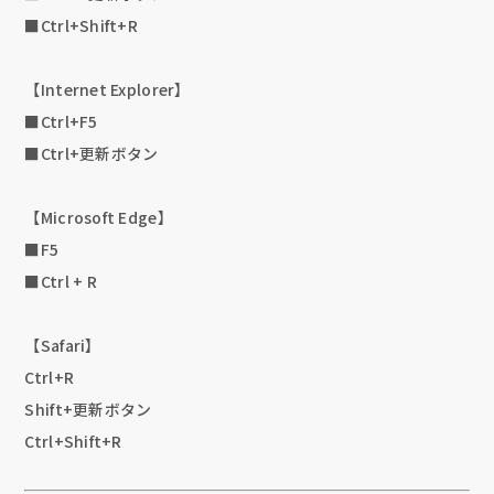
■Ctrl+Shift+R
【Internet Explorer】
■Ctrl+F5
■Ctrl+更新ボタン
【Microsoft Edge】
■F5
■Ctrl + R
【Safari】
Ctrl+R
Shift+更新ボタン
Ctrl+Shift+R