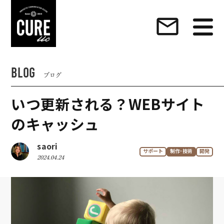
【東京】デザイン制作・ブランドデザイン・ホーム
mail_outline
BLOG
ブログ
いつ更新される？WEBサイト
のキャッシュ
saori
サポート
制作･技術
開発
2024.04.24