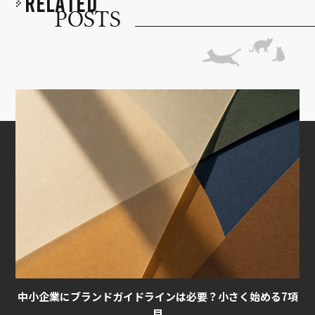
R
E
L
A
T
E
D
P
O
S
T
S
中小企業にブランドガイドラインは必要？小さく始める7項
目