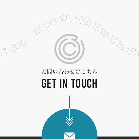
WE CAN JOIN YOUR TEAM AS THE RIG
GH
- HAND.
T
お問い合わせはこちら
GET IN TOUCH